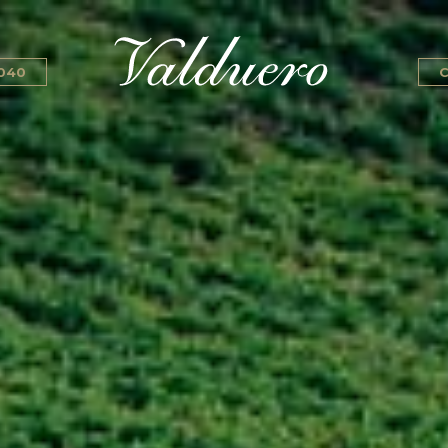
 040
C