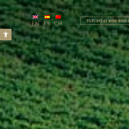
TLF: (+34) 600 600
EN
ES
CH
Abrir barra de herramientas