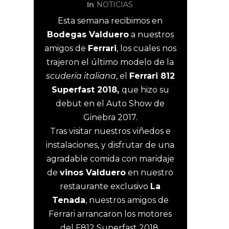
In
NOTICIAS
Esta semana recibimos en
Bodegas Valduero
a nuestros
amigos de
Ferrari
, los cuales nos
trajeron el último modelo de la
scuderia italiana
, el
Ferrari 812
Superfast 2018,
que hizo su
debut en el Auto Show de
Ginebra 2017.
Tras visitar nuestros viñedos e
instalaciones, y disfrutar de una
agradable comida con maridaje
de
vinos Valduero
en nuestro
restaurante exclusivo
La
Tenada
, nuestros amigos de
Ferrari arrancaron los motores
del F812 Superfast 2018.