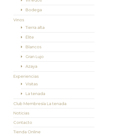
Viñedos
Bodega
Vinos
Tierra alta
Élite
Blancos
Gran Lujo
Azaya
Experiencias
Visitas
La tenada
Club Membresía La tenada
Noticias
Contacto
Tienda Online