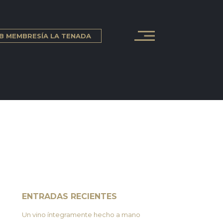
B MEMBRESÍA LA TENADA
ENTRADAS RECIENTES
Un vino íntegramente hecho a mano