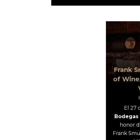
Frank S
of Wine
El 27 
Bodegas 
honor de
Frank Smu