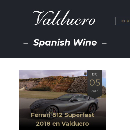
CLU
Spanish Wine
DIC
05
2017
Ferrari 812 Superfast
2018 en Valduero