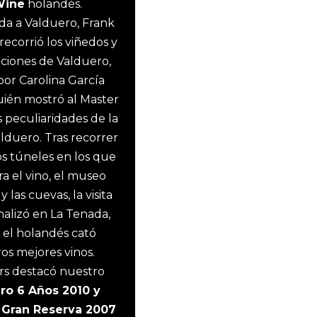
Wine
holandés.
ada a Valduero, Frank
ecorrió los viñedos y
laciones de Valduero,
por Carolina García
uién mostró al Master
s peculiaridades de la
duero. Tras recorrer
tos túneles en los que
ra el vino, el museo
 las cuevas, la visita
nalizó en La Tenada,
el holandés cató
os mejores vinos.
s destacó nuestro
ro 6 Años 2010 y
 Gran Reserva 2007