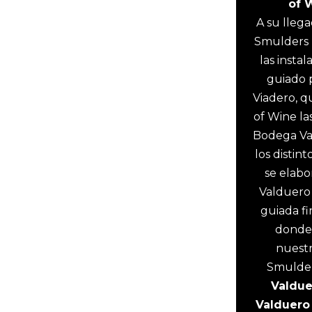
of 
A su lleg
Smulders r
las insta
guiado 
Viadero, q
of Wine la
Bodega Val
los distin
se elabo
Valduero y
guiada fi
donde 
nuestr
Smulder
Valdue
Valduero