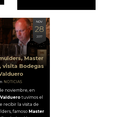
NOV
28
2017
mulders, Master
, visita Bodegas
Valduero
In
NOTICIAS
de noviembre, en
Valduero
tuvimos el
 recibir la visita de
lders, famoso
Master