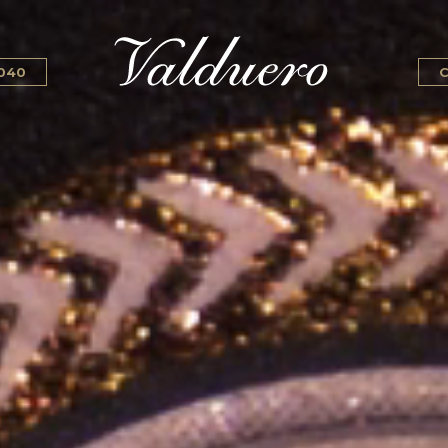
 040
C