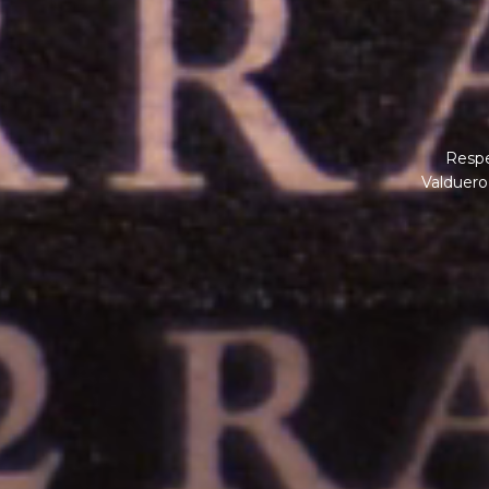
Respet
Valduero 