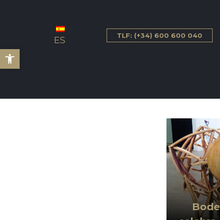
TLF: (+34) 600 600 040
ES
Abrir barra de herramientas
Bode