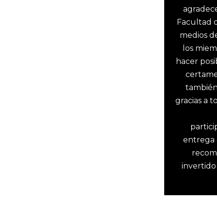
agradece
Facultad d
medios d
los miem
hacer posi
certame
también
gracias a 
partic
entrega
recomp
invertido