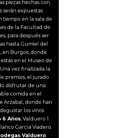
tas piezas hechas con
as serán expuestas
 tiempo en la sala de
nes de la Facultad de
tes, para después ser
as hasta Gumiel del
, en Burgos, donde
estas en el Museo de
Una vez finalizada la
e premios, el jurado
o disfrutar de una
ble comida en el
e Arzabal, donde han
degustar los vinos
o 6 Años
, Valduero 1
blanco García Viadero.
odegas Valduero