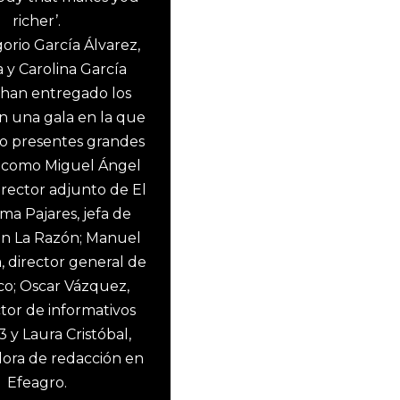
richer’.
rio García Álvarez,
 y Carolina García
 han entregado los
n una gala en la que
o presentes grandes
como Miguel Ángel
irector adjunto de El
ma Pajares, jefa de
en La Razón; Manuel
, director general de
co; Oscar Vázquez,
tor de informativos
 y Laura Cristóbal,
ora de redacción en
Efeagro.