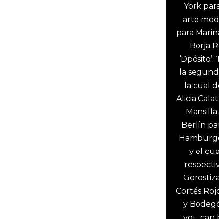
York para
arte mod
para Marin
Borja R
‘Dpósito’. 
la segund
la cual d
Alicia Cal
Mansilla 
Berlín pa
Hamburger
y el cu
respecti
Gorostiz
Cortés Rojo
y Bodegó
you can 