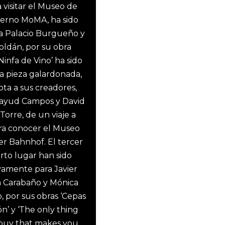
 visitar el Museo de
erno MoMA, ha sido
a Palacio Burgueño y
oldán, por su obra
‘Ninfa de Vino’ ha sido
a pieza galardonada,
ota a sus creadores,
atayud Campos y David
Torre, de un viaje a
ra conocer el Museo
 Bahnhof. El tercer
arto lugar han sido
vamente para Javier
a Carabaño y Mónica
, por sus obras ‘Cepas
n’ y ‘The only thing
buy that makes you