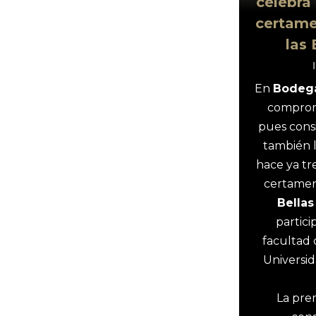
celebra 
certame
las 
En
Bodega
comprome
pues cons
también l
hace ya tr
certamen
Bellas
partici
facultad 
Universi
La pre