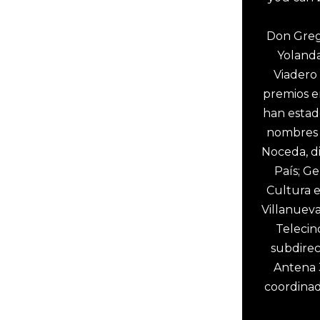
Don Grego
Yolanda
Viadero
premios e
han estad
nombres 
Noceda, d
País; Ge
Cultura 
Villanueva
Telecin
subdirec
Antena 3
coordinad