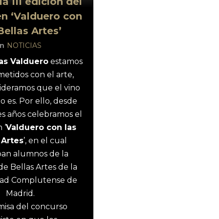
la III edición del
n ‘Valduero con
Bellas Artes’
In
NOTICIAS
s Valduero
estamos
tidos con el arte,
ideramos que el vino
o es. Por ello, desde
es años celebramos el
 ‘
Valduero con las
 Artes
’, en el cual
pan alumnos de la
de Bellas Artes de la
dad Complutense de
Madrid.
misa del concurso