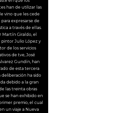
iste en que los
es han de utilizar las
de vino que les cede
 para expresarse de
tica a través de ellas.
r Martín Giraldo, el
 pintor Julio López y
tor de los servicios
tivos de tve, José
Álvarez Gundín, han
urado de esta tercera
a deliberación ha sido
da debido a la gran
de las treinta obras
que se han exhibido en
primer premio, el cual
 en un viaje a Nueva