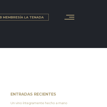
B MEMBRESÍA LA TENADA
ENTRADAS RECIENTES
Un vino íntegramente hecho a mano