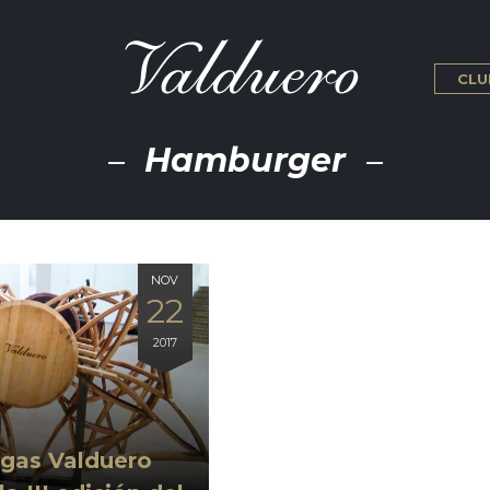
CLU
Hamburger
NOV
22
2017
gas Valduero