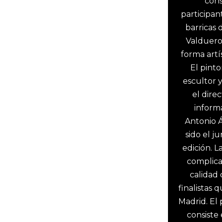
cons
participant
barricas 
Valduero
forma artís
El pinto
escultor y
el direc
informa
Antonio 
sido el j
edición. L
complica
calidad 
finalistas 
Madrid. El 
consiste