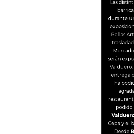
Las distin
barric
durante un
exposicio
Bellas Ar
trasladad
Mercado
serán expu
Valduero. 
entrega d
ha podid
agrada
restaurant
podido 
Valduer
Cepa y el 
Desde
B