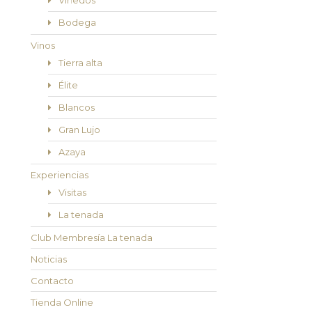
Viñedos
Bodega
Vinos
Tierra alta
Élite
Blancos
Gran Lujo
Azaya
Experiencias
Visitas
La tenada
Club Membresía La tenada
Noticias
Contacto
Tienda Online